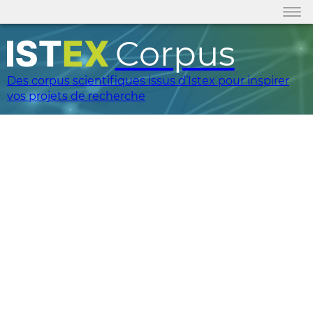
Corpus
Des corpus scientifiques issus d’Istex pour inspirer
vos projets de recherche